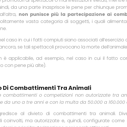
e promotori di spettacoli o manifestazioni vietati, mentr
a, quindi, da una parte inasprisce le pene per chiunque p
ll’altra,
non punisce più la partecipazione ai com
litamente vasta categoria di soggetti, i quali aliment
ne.
 caso in cui i fatti compiuti siano associati all’esercizi
o ancora, se tali spettacoli provocano la morte dell’animale
è applicabile, ad esempio, nel caso in cui il fatto confi
o con pene più alte).
to Di Combattimenti Tra Animali
 combattimenti o competizioni non autorizzate tra an
ione da uno a tre anni e con la multa da 50.000 a 160.000
gredisce al divieto di combattimenti tra animali. Div
i coinvolti, ma autorizzate e, quindi, configurate come 