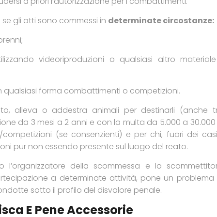
ersi a priori l’autorizzazione per i combattimenti.
se gli atti sono commessi in
determinate circostanze:
renni;
ilizzando videoriproduzioni o qualsiasi altro materi
a in qualsiasi forma combattimenti o competizioni.
to, alleva o addestra animali per destinarli (anche tr
ione da 3 mesi a 2 anni e con la multa da 5.000 a 30.000
/competizioni (se consenzienti) e per chi, fuori dei cas
i pur non essendo presente sul luogo del reato.
o l’organizzatore della scommessa e lo scommettitor
artecipazione a determinate attività, pone un problema 
otte sotto il profilo del disvalore penale.
isca E Pene Accessorie