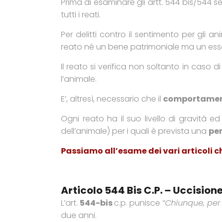
Prima di esaminare gli artt. 544 bis/544 s
tutti i reati.
Per delitti contro il sentimento per gli ani
reato né un bene patrimoniale ma un esser
Il reato si verifica non soltanto in cas
l’animale.
E’, altresì, necessario che il
comportame
Ogni reato ha il suo livello di gravità e
dell’animale) per i quali è prevista una
pen
Passiamo all’esame dei vari articoli c
Articolo 544 Bis C.p. – Uccision
L’art.
544-bis
c.p. punisce “
Chiunque, per
due anni.