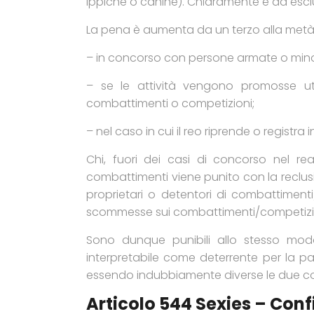
ippiche o canine). Chiaramente è da esclud
La pena è aumenta da un terzo alla metà 
– in concorso con persone armate o mino
– se le attività vengono promosse ut
combattimenti o competizioni;
– nel caso in cui il reo riprende o registr
Chi, fuori dei casi di concorso nel rea
combattimenti viene punito con la reclus
proprietari o detentori di combattimenti
scommesse sui combattimenti/competizion
Sono dunque punibili allo stesso mod
interpretabile come deterrente per la p
essendo indubbiamente diverse le due cond
Articolo 544 Sexies – Conf