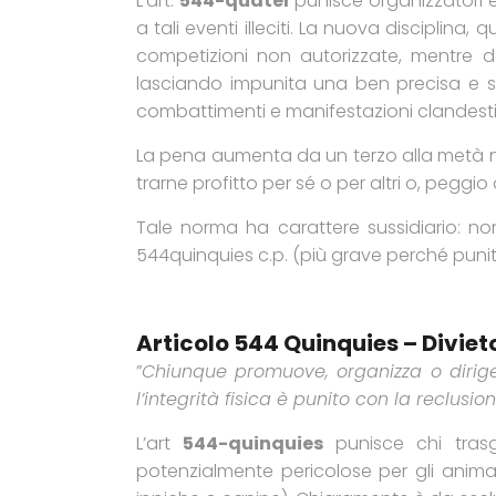
L’art.
544-quater
punisce organizzatori 
a tali eventi illeciti. La nuova disciplin
competizioni non autorizzate, mentre da
lasciando impunita una ben precisa e so
combattimenti e manifestazioni clandesti
La pena aumenta da un terzo alla metà nel
trarne profitto per sé o per altri o, peggi
Tale norma ha carattere sussidiario: non 
544quinquies c.p. (più grave perché punit
Articolo 544 Quinquies – Divie
”
Chiunque promuove, organizza o dirige
l’integrità fisica è punito con la reclus
L’art
544-quinquies
punisce chi tras
potenzialmente pericolose per gli animal