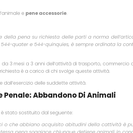
l’animale e
pene accessorie
.
 della pena su richiesta delle parti a norma dell’arti
-ter, 544-quater e 544-quinquies, è sempre ordinata la c
 da 3 mesi a 3 anni dell’attività di trasporto, commercio
chiesta è a carico di chi svolge queste attività.
ne dall’esercizio delle suddette attività.
ice Penale: Abbandono Di Animali
è stato sostituito dal seguente:
 che abbiano acquisito abitudini della cattività è pun
stessa pena soggiace chiunque detiene animali in condiz