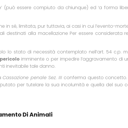
une’ (può essere compiuto da chiunque) ed ‘a forma li
e in sé, limitata, pur tuttavia, ai casi in cui l’evento-mor
ali destinati alla macellazione Per essere considerata re
o lo stato di necessità contemplato nell’art. 54 c.p. m
 pericolo
imminente o per impedire l’aggravamento di un 
ti inevitabile tale danno.
la
Cassazione penale Sez. III
conferma questo concetto. 
imputato per tutelare la sua incolumità e quella del suo 
tamento Di Animali