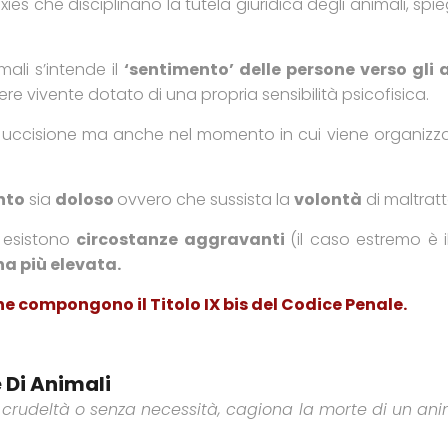
exies che disciplinano la tutela giuridica degli animali, s
mali s’intende il
‘sentimento’ delle persone verso gli 
e vivente dotato di una propria sensibilità psicofisica.
o di uccisione ma anche nel momento in cui viene organi
nto
sia
doloso
ovvero che sussista la
volontà
di maltratt
d esistono
circostanze aggravanti
(il caso estremo è
a più elevata.
he compongono il Titolo IX bis del Codice Penale.
e Di Animali
 crudeltà o senza necessità, cagiona la morte di un an