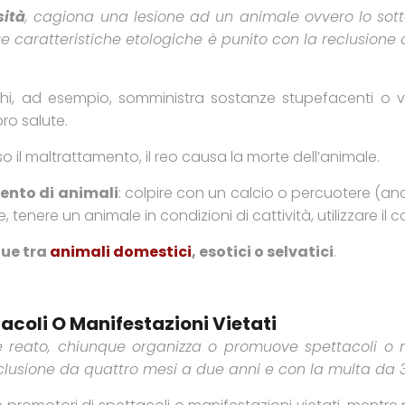
sità
, cagiona una lesione ad un animale ovvero lo sot
 sue caratteristiche etologiche è punito con la reclusion
i, ad esempio, somministra sostanze stupefacenti o vi
ro salute.
 il maltrattamento, il reo causa la morte dell’animale.
ento di animali
: colpire con un calcio o percuotere (an
tenere un animale in condizioni di cattività, utilizzare il 
gue tra
animali domestici
, esotici o selvatici
.
tacoli O Manifestazioni Vietati
ve reato, chiunque organizza o promuove spettacoli o 
reclusione da quattro mesi a due anni e con la multa da 