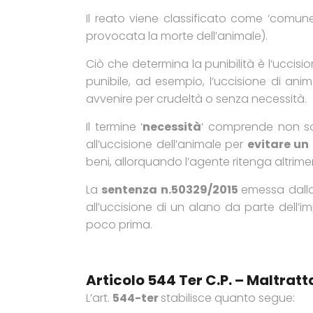
Il reato viene classificato come ‘com
provocata la morte dell’animale).
Ciò che determina la punibilità è l’uccision
punibile, ad esempio, l’uccisione di anim
avvenire per crudeltà o senza necessità.
Il termine ‘
necessità
‘ comprende non sol
all’uccisione dell’animale per
evitare un
beni, allorquando l’agente ritenga altrimen
La
sentenza n.50329/2015
emessa dal
all’uccisione di un alano da parte dell’
poco prima.
Articolo 544 Ter C.p. – Maltrat
L’art.
544-ter
stabilisce quanto segue: