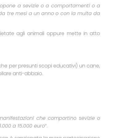
topone a sevizie o a comportamenti o a
e da tre mesi a un anno o con la multa da
etate agli animali oppure mette in atto
che per presunti scopi educativi) un cane,
collare anti-abbaio.
manifestazioni che comportino sevizie o
3.000 a 15.000 euro
“.