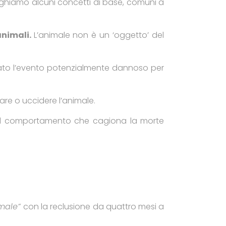
pieghiamo alcuni concetti di base, comuni a
animali.
L’animale non è un ‘oggetto’ del
zzato l’evento potenzialmente dannoso per
are o uccidere l’animale.
 il comportamento che cagiona la morte
imale”
con la reclusione da quattro mesi a