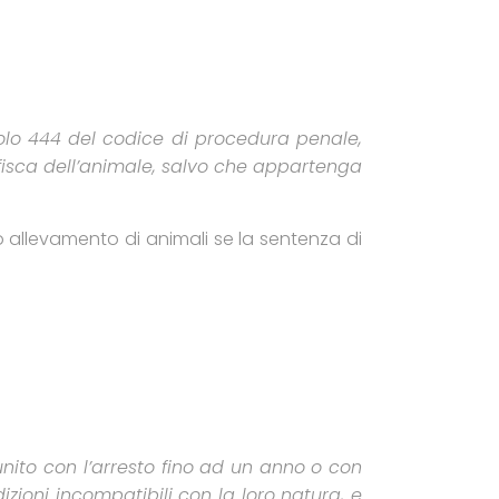
colo 444 del codice di procedura penale,
onfisca dell’animale, salvo che appartenga
 o allevamento di animali se la sentenza di
ito con l’arresto fino ad un anno o con
ioni incompatibili con la loro natura, e