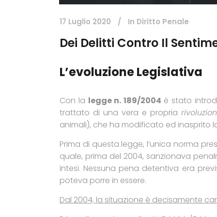
17 Luglio 2020
In
Diritto Penale
Dei Delitti Contro Il Sentim
L’evoluzione Legislativa
Con la
legge n. 189/2004
è stato introd
trattato di una vera e propria
rivoluzio
animali), che ha modificato ed inasprito la
Prima di questa legge, l’unica norma prese
quale, prima del 2004, sanzionava penal
intesi. Nessuna pena detentiva era previ
poteva porre in essere.
Dal 2004, la situazione è decisamente ca