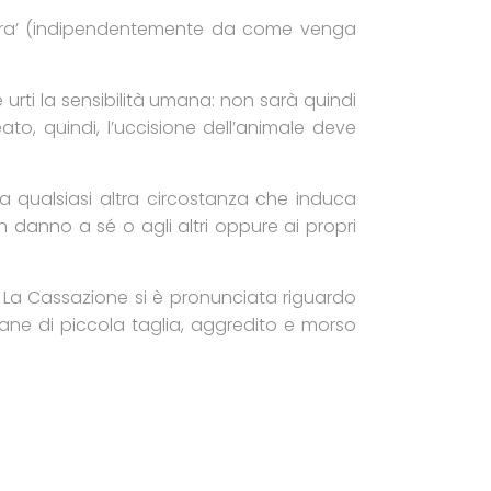
bera’ (indipendentemente da come venga
te urti la sensibilità umana: non sarà quindi
ato, quindi, l’uccisione dell’animale deve
a qualsiasi altra circostanza che induca
danno a sé o agli altri oppure ai propri
La Cassazione si è pronunciata riguardo
cane di piccola taglia, aggredito e morso