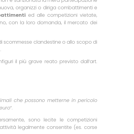
e non è sanzionata la mera partecipazione
romuova, organizzi o diriga combattimenti e
battimenti
ed alle competizioni vietate,
ano, con la loro domanda, il mercato dei
o di scommesse clandestine o allo scopo di
.
guri il più grave reato previsto dall’art.
imali che possono metterne in pericolo
 euro
“.
ersamente, sono lecite le competizioni
attività legalmente consentite (es. corse