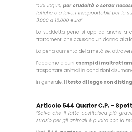
“
Chiunque,
per crudeltà o senza neces
fatiche o a lavori insopportabili per le
3.000 a 15.000 euro
“.
La suddetta pena si applica anche a ch
trattamenti che causano un danno alla lo
La pena aumenta della metà se, attraverso
Facciamo alcuni
esempi di maltrattam
trasportare animali in condizioni disumane, 
In generale,
il testo di legge non distin
Articolo 544 Quater C.p. – Spet
“
Salvo che il fatto costituisca più gra
strazio per gli animali è punito con la 