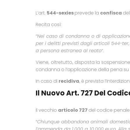
L’art.
544-sexies
prevede la
confisca
del
Recita così:
“
Nel caso di condanna o di applicazione
per i delitti previsti dagli articoli 544
a persona estranea al reato
“.
Viene, oltretutto, disposta la sospensione
condanna o l’applicazione della pena su ri
In caso di
recidiva
, è prevista l’interdizio
Il Nuovo Art. 727 Del Cod
Il vecchio
articolo 727
del codice penale 
“
Chiunque abbandona animali domestici o
l’ammenda da 1.000 a 10.000 euro. Alla 