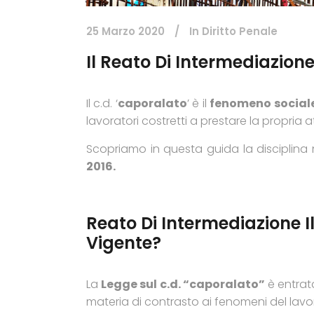
25 Marzo 2020
In
Diritto Penale
Il Reato Di Intermediazion
Il c.d. ‘
caporalato
’ è il
fenomeno sociale
lavoratori costretti a prestare la propria a
Scopriamo in questa guida la disciplina 
2016.
Reato Di Intermediazione I
Vigente?
La
Legge sul c.d. “caporalato”
è entrat
materia di contrasto ai fenomeni del lavoro