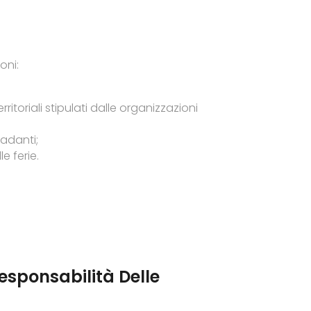
oni:
itoriali stipulati dalle organizzazioni
radanti;
e ferie.
Responsabilità Delle