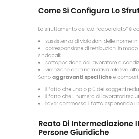
Come Si Configura Lo Sfru
Lo sfruttamento del c.d. “caporalato” è co
sussistenza di violazioni delle norme in 
corresponsione di retribuzioni in modo p
sindacali;
sottoposizione del lavoratore a condizi
violazione della normativa relativa all’or
Sono
aggravanti specifiche
e comporta
il fatto che uno o più dei soggetti reclu
il fatto che il numero di lavoratori reclu
l’aver commesso il fatto esponendo i lav
Reato Di Intermediazione Il
Persone Giuridiche