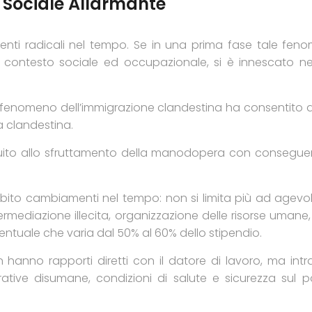
Sociale Allarmante
ti radicali nel tempo. Se in una prima fase tale fenome
ontesto sociale ed occupazionale, si è innescato nell’
l fenomeno dell’immigrazione clandestina ha consentito all
 clandestina.
uito allo sfruttamento della manodopera con conseguenti 
subito cambiamenti nel tempo: non si limita più ad agevo
termediazione illecita, organizzazione delle risorse umane, 
entuale che varia dal 50% al 60% dello stipendio.
hanno rapporti diretti con il datore di lavoro, ma intr
ative disumane, condizioni di salute e sicurezza sul po