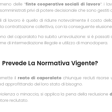
nomeno delle “
finte cooperative sociali di lavoro
”: i 
omministrati privi di potere decisionale che sono gestiti da
iali di lavoro è quello di ridurre notevolmente il costo d
i dalla contrattazione collettiva, con la conseguente elusione
 del caporalato ha subito un’evoluzione: si è passati
rme di intermediazione illegale e utilizzo di manodopera.
a Prevede La Normativa Vigente?
mmette il
reato di caporalato
chiunque recluti risorse
 ed approfittando del loro stato di bisogno.
iolenza o minaccia, si applica la pena della reclusione
d
tore reclutato.