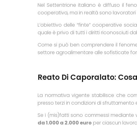
Nel Settentrione italiano è diffuso il fe
cooperativa, ma in realtà sono lavoratori s
L’obiettivo delle “finte” cooperative soc
quale è privo di tutti i diritti riconosciut
Come si può ben comprendere il fenomeno
settore agroalimentare alle sofisticate fo
Reato Di Caporalato: Cos
La normativa vigente stabilisce che co
presso terzi in condizioni di sfruttamento
Se i (mis)fatti sono commessi mediante v
da 1.000 a 2.000 euro
per ciascun lavora