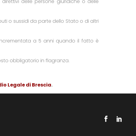
 direttivi delle persone giuridiche o delle
i o sussidi da parte dello Stato o di altri
 incrementata a 5 anni quando il fatto è
sto obbligatorio in flagranza.
io Legale di Brescia
.