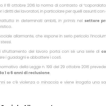
to il 18 ottobre 2016 la norma di contrasto al “caporal
 diritti dei lavoratori, in particolare per quelli assunti co
prattutto in determinati ambiti,
in primis
nel
settore pr
istico.
ociale allarmante, che espone in serio pericolo l’incolumi
 stessi.
di sfruttamento del lavoro porta con sé una serie di
co
are i guadagni e abbattere i costi.
normativo della Legge n. 199 del 29 ottobre 2016 prevede
da 1 a 6 anni di reclusione
.
nni se c’è violenza o minaccia e viene irrogata una s