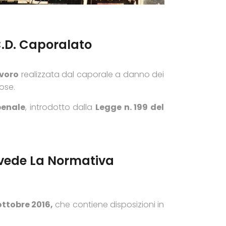
 C.d. Caporalato
avoro
realizzata dal caporale a danno dei
lose.
penale
, introdotto dalla
Legge n. 199 del
revede La Normativa
ottobre 2016,
che contiene disposizioni in