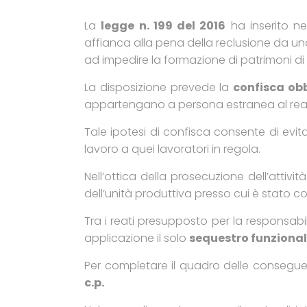
La
legge n. 199 del 2016
ha inserito n
affianca alla pena della reclusione da un
ad impedire la formazione di patrimoni di
La disposizione prevede la
confisca ob
appartengano a persona estranea al rea
Tale ipotesi di confisca consente di evita
lavoro a quei lavoratori in regola.
Nell’ottica della prosecuzione dell’attività
dell’unità produttiva presso cui è stato c
Tra i reati presupposto per la responsabili
applicazione il solo
sequestro funzional
Per completare il quadro delle consegue
c.p.