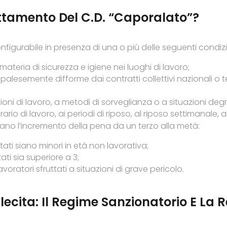
ttamento Del C.d. “caporalato”?
nfigurabile in presenza di una o più delle seguenti condizi
materia di sicurezza e igiene nei luoghi di lavoro;
alesemente difforme dai contratti collettivi nazionali o terr
oni di lavoro, a metodi di sorveglianza o a situazioni deg
ario di lavoro, ai periodi di riposo, al riposo settimanale, all
no l’incremento della pena da un terzo alla metà:
tati siano minori in età non lavorativa;
tati sia superiore a 3;
oratori sfruttati a situazioni di grave pericolo.
lecita: Il Regime Sanzionatorio E La 