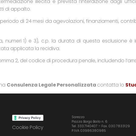
mediazione illecita è prevista l’interdizione dagli uffici
ti di appalto.
riodo di 24 mesi da agevolazioni, finanziamenti, contribut
a, numeri 1) e 3), c.p. la durata di questa esclusione è
ta applicata la recidiva.
 comma 2, del codice di procedura penale, includendo l’arre
una
Consulenza Legale Personalizzata
contatta lo
Stud
Sarezzo
Piazza Borgo Bailo n. 6
Tel. 333.7140407 – Fax. 030.7833129
Cookie Policy
P.IVA 03986380985