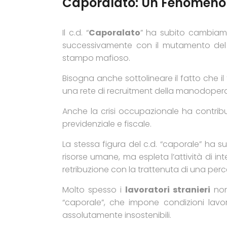
Caporalato: Un Fenomeno 
Il c.d. “
Caporalato
” ha subito cambiamen
successivamente con il mutamento del c
stampo mafioso.
Bisogna anche sottolineare il fatto che i
una rete di recruitment della manodopera
Anche la crisi occupazionale ha contrib
previdenziale e fiscale.
La stessa figura del c.d. “caporale” ha 
risorse umane, ma espleta l’attività di in
retribuzione con la trattenuta di una perc
Molto spesso i
lavoratori stranieri
non 
“caporale”, che impone condizioni lavor
assolutamente insostenibili.