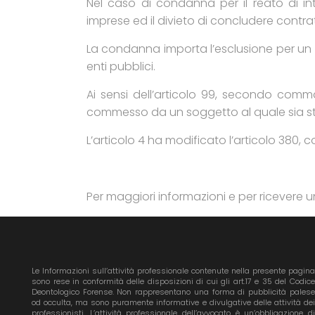
Nel caso di condanna per il reato di inter
imprese ed il divieto di concludere contrat
La condanna importa l’esclusione per un pe
enti pubblici.
Ai sensi dell’articolo 99, secondo comm
commesso da un soggetto al quale sia sta
L’articolo 4 ha modificato l’articolo 380,
Per maggiori informazioni e per ricevere 
Le Informazioni sull’attività professionale contenute nella presente pagina
sono rese in conformità delle disposizioni di cui gli art.17 e 35 del Codice
Deontologico Forense. Non rappresentano una forma di pubblicità palese
od occulta, ma sono puramente informative e divulgative delle attività dei
professionisti. L’attività professionale dell’avvocato è un’obbligazione di