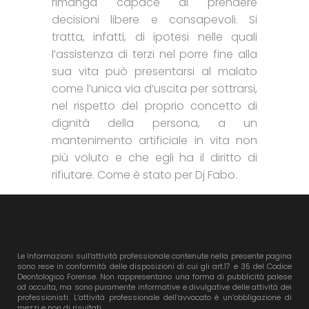
rimanga capace di prendere
decisioni libere e consapevoli. Si
tratta, infatti, di ipotesi nelle quali
l’assistenza di terzi nel porre fine alla
sua vita può presentarsi al malato
come l’unica via d’uscita per sottrarsi,
nel rispetto del proprio concetto di
dignità della persona, a un
mantenimento artificiale in vita non
più voluto e che egli ha il diritto di
rifiutare. Come è stato per Dj Fabo.
Le Informazioni sull’attività professionale contenute nella presente pagina
sono rese in conformità delle disposizioni di cui gli art.17 e 35 del Codice
Deontologico Forense. Non rappresentano una forma di pubblicità palese
od occulta, ma sono puramente informative e divulgative delle attività dei
professionisti. L’attività professionale dell’avvocato è un’obbligazione di
mezzi e non di risultati.