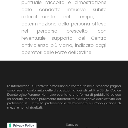
puntuale raccolta e dimostrazione
delle condotte intrusive subite
reiteratamente nel tempo; la
determinazione della persona offesa
nel percorso prescelto, con
l’eventuale supporto del Centro
antiviolenza più vicino, indicato dagli
operatori delle Forze dell’Ordine.
Le Informazioni sull’attività professionale contenute nella presente pagina
sono rese in conformità delle disposizioni di cui gli art.17 e 35 del Codice
Deontologico Forense. Non rappresentano una forma di pubblicità palese
od occulta, ma sono puramente informative e divulgative delle attività dei
professionisti. L’attività professionale dell’avvocato è un’obbligazione di
mezzi e non di risultati.
Sarezzo