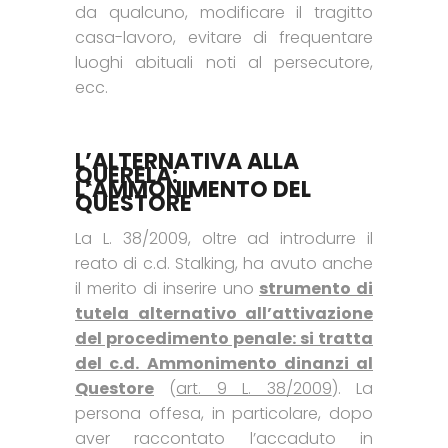
da qualcuno, modificare il tragitto
casa-lavoro, evitare di frequentare
luoghi abituali noti al persecutore,
ecc.
L’ALTERNATIVA ALLA
QUERELA:
L’AMMONIMENTO DEL
QUESTORE
La L. 38/2009, oltre ad introdurre il
reato di c.d. Stalking, ha avuto anche
il merito di inserire uno
strumento di
tutela alternativo all’attivazione
del procedimento penale: si tratta
del c.d. Ammonimento dinanzi al
Questore
(
art. 9 L. 38/2009
). La
persona offesa, in particolare, dopo
aver raccontato l’accaduto in