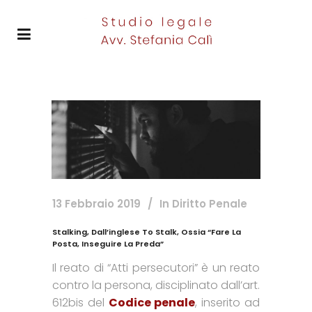
13 Febbraio 2019
In
Diritto Penale
Stalking, Dall’inglese To Stalk, Ossia “fare La
Posta, Inseguire La Preda”
Il reato di “Atti persecutori” è un reato
contro la persona, disciplinato dall’art.
612bis del
Codice penale
, inserito ad