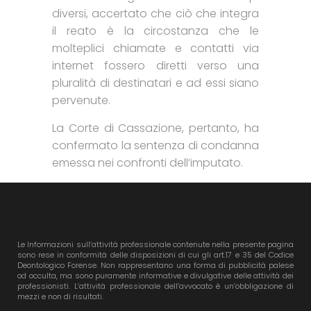
diversi, accertato che ciò che integra
il reato è la circostanza che le
molteplici chiamate e contatti via
internet fossero diretti verso una
pluralità di destinatari e ad essi siano
pervenute.
La Corte di Cassazione, pertanto, ha
confermato la sentenza di condanna
emessa nei confronti dell’imputato.
Le Informazioni sull’attività professionale contenute nella presente pagina
sono rese in conformità delle disposizioni di cui gli art.17 e 35 del Codice
Deontologico Forense. Non rappresentano una forma di pubblicità palese
od occulta, ma sono puramente informative e divulgative delle attività dei
professionisti. L’attività professionale dell’avvocato è un’obbligazione di
mezzi e non di risultati.