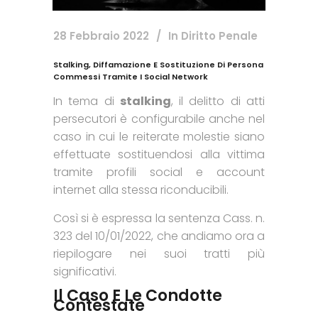
28 Febbraio 2022
In
Diritto Penale
Stalking, Diffamazione E Sostituzione Di Persona
Commessi Tramite I Social Network
In tema di
stalking
, il delitto di atti
persecutori è configurabile anche nel
caso in cui le reiterate molestie siano
effettuate sostituendosi alla vittima
tramite profili social e account
internet alla stessa riconducibili.
Così si è espressa la sentenza Cass. n.
323 del 10/01/2022, che andiamo ora a
riepilogare nei suoi tratti più
significativi.
Il Caso E Le Condotte
Contestate