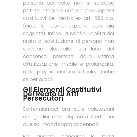
persona per volta non si sarebbe
potuto integrare uno dei presupposti
costitutivi del delitto ex art. 595 c.p.
(cioè, la comunicazione con più
soggetti). Infine, la configurabilità del
reato di sostituzione di persona non
sarebbe plausibile, alla luce del
consenso prestato dalla vittima
all’utilizzazione, iniziale e prolungata,
della propria identità virtuale, anche
se per
gioco
.
Gli Elementi Costitutivi
Del Reato Di Atti
Persecutori
Soffermiamoci ora sulle valutazioni
dei giudici della Suprema Corte sui
due soli motivi sopra accennati.
Per quanto concerne la terza