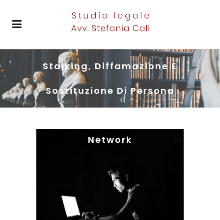
Stalking, Diffamazione E
Sostituzione Di Persona
Commessi Tramite I Social
Network