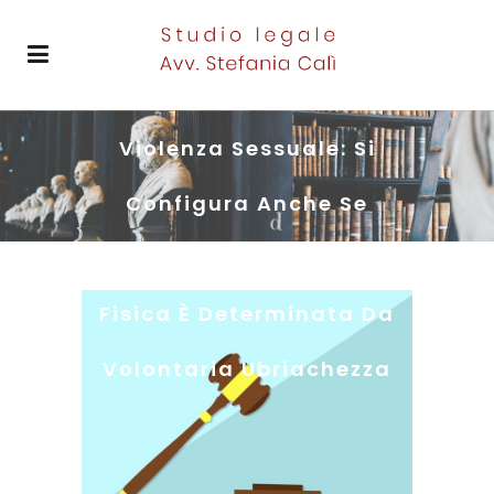
Violenza Sessuale: Si
Configura Anche Se
L’inferiorità Psichica O
Fisica È Determinata Da
Volontaria Ubriachezza