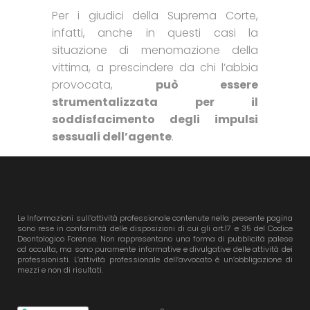
Per i giudici della Suprema Corte,
infatti, anche in questi casi la
situazione di menomazione della
vittima, a prescindere da chi l’abbia
provocata,
può essere
strumentalizzata per il
soddisfacimento degli impulsi
sessuali dell’agente
.
Le Informazioni sull’attività professionale contenute nella presente pagina
sono rese in conformità delle disposizioni di cui gli art.17 e 35 del Codice
Deontologico Forense. Non rappresentano una forma di pubblicità palese
od occulta, ma sono puramente informative e divulgative delle attività dei
professionisti. L’attività professionale dell’avvocato è un’obbligazione di
mezzi e non di risultati.