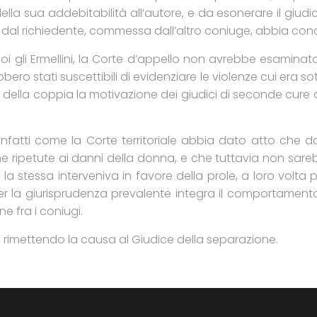
a sua addebitabilità all’autore, e da esonerare il giudic
a dal richiedente, commessa dall’altro coniuge, abbia c
i gli Ermellini, la Corte d’appello non avrebbe esaminato
bbero stati suscettibili di evidenziare le violenze cui era
lie della coppia la motivazione dei giudici di seconde cure 
infatti come la Corte territoriale abbia dato atto che dall
che ripetute ai danni della donna, e che tuttavia non sare
la stessa interveniva in favore della prole, a loro volta
er la giurisprudenza prevalente integra il comportamento 
e fra i coniugi.
, rimettendo la causa al Giudice della separazione.