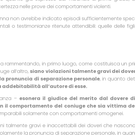
ertezza nelle prove dei comportamenti violenti.
 donna non avrebbe indicato episodi sufficientemente specif
i o testimonianze ritenute attendibili: quelle delle fig
a rammentando, in primo luogo, come costituisca un princ
iuge all’altro,
siano violazioni talmente gravi dei dov
 la pronuncia di separazione personale
, in quanto det
 addebitabilità all’autore di esse.
inanza –
esonera il giudice del merito dal dovere 
n il comportamento del coniuge che sia vittima del
comparabili solamente con comportamenti omogenei.
zioni talmente gravi e inaccettabili dei doveri che nasc
olamente la pronuncia di separazione personale, in quanto 