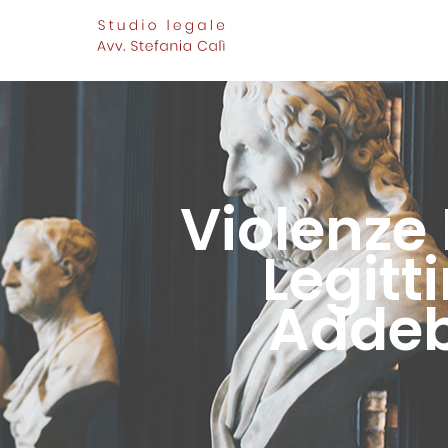
Violenze 
Legitt
Addeb