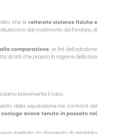
bilito che le
reiterate violenze fisiche e
scaturiscono dal matrimonio da fondare, di
e alla comparazione
, ai fini dell’adozione
to di atti che proprio in ragione della loro
struiamo brevemente il caso.
bito della separazione nei confronti del
l coniuge aveva tenuto in passato nei
aveva rigettato la domanda di addebito