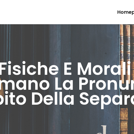
Home
Fisiche E Morali
imano La Pronu
ito Della Separ