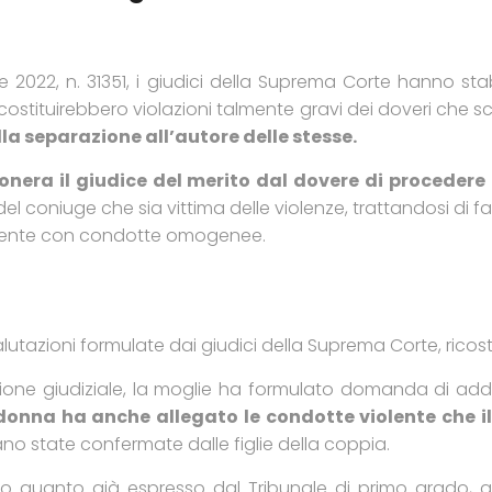
e 2022, n. 31351, i giudici della Suprema Corte hanno sta
costituirebbero violazioni talmente gravi dei doveri che 
la separazione all’autore delle stesse.
onera il giudice del merito dal dovere di proceder
l coniuge che sia vittima delle violenze, trattandosi di fat
amente con condotte omogenee.
alutazioni formulate dai giudici della Suprema Corte, rico
ione giudiziale, la moglie ha formulato domanda di adde
donna ha anche allegato le condotte violente che i
ano state confermate dalle figlie della coppia.
do quanto già espresso dal Tribunale di primo grado, 