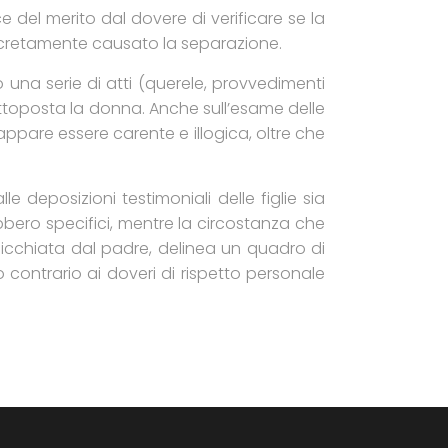
e del merito dal dovere di verificare se la
oncretamente causato la separazione.
 una serie di atti (querele, provvedimenti
 sottoposta la donna. Anche sull’esame delle
appare essere carente e illogica, oltre che
e deposizioni testimoniali delle figlie sia
bbero specifici, mentre la circostanza che
 picchiata dal padre, delinea un quadro di
contrario ai doveri di rispetto personale