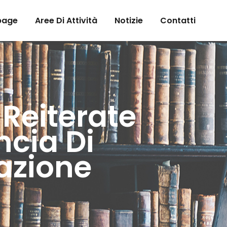
page
Aree Di Attività
Notizie
Contatti
 Reiterate
ncia Di
azione