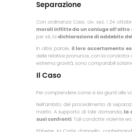
Separazione
Con ordinanza Cass. civ. sez. I 24 ottobr
morali inflitte da un coniuge all’altro
per sé, la
dichiarazione di addebito del
In altre parole,
il loro accertamento es
delle relative pronunce, con la condotta de
estrema gravità, sono comparabili sol
Il Caso
Per comprendere come si sia giunti alle v
Nell’ambito del procedimento di separaz
marito. A supporto di tale domanda,
la 
suoi confronti
. Tali condotte violente er
Ebbene, la Corte d’appello, conferman