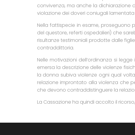
convivenza, ma anche la dichiarazione dell
violazione dei doveri coniugali lamentat
Nella fattispecie in esame, proseguono po
del questore, referti ospedalieri) che sare
risultanze testimoniali prodotte dalle fig
contraddittoria.
Nelle motivazioni dell’ordinanza si legge 
emersa la descrizione delle violenze fisi
la donna subiva violenze ogni qual volta 
relazione improntato alla violenza che p
che devono contraddistinguere la relazion
La Cassazione ha quindi accolto il ricorso