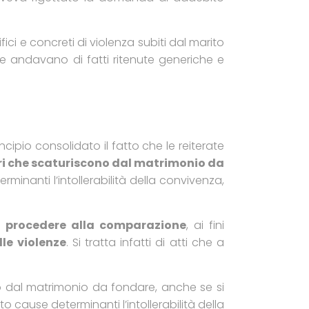
ici e concreti di violenza subiti dal marito
lie andavano di fatti ritenute generiche e
ipio consolidato il fatto che le reiterate
eri che scaturiscono dal matrimonio da
erminanti l’intollerabilità della convivenza,
di procedere alla comparazione
, ai fini
le violenze
. Si tratta infatti di atti che a
ono dal matrimonio da fondare, anche se si
cause determinanti l’intollerabilità della