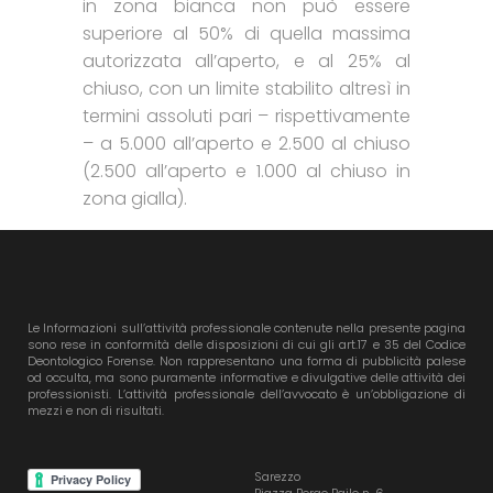
in zona bianca non può essere
superiore al 50% di quella massima
autorizzata all’aperto, e al 25% al
chiuso, con un limite stabilito altresì in
termini assoluti pari – rispettivamente
– a 5.000 all’aperto e 2.500 al chiuso
(2.500 all’aperto e 1.000 al chiuso in
zona gialla).
Le Informazioni sull’attività professionale contenute nella presente pagina
sono rese in conformità delle disposizioni di cui gli art.17 e 35 del Codice
Deontologico Forense. Non rappresentano una forma di pubblicità palese
od occulta, ma sono puramente informative e divulgative delle attività dei
professionisti. L’attività professionale dell’avvocato è un’obbligazione di
mezzi e non di risultati.
Sarezzo
Piazza Borgo Bailo n. 6