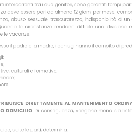
 intercorrenti tra i due genitori, sono garantiti tempi par
enza deve essere pari ad almeno 12 giorni per mese, compr
za, abuso sessuale, trascuratezza, indisponibilità di u
. Quando le circostanze rendono difficile una divisione 
e le vacanze.
esso il padre e la madre, i coniugi hanno il compito di pred
i;
e;
tive, culturali e formative;
minore;
ore.
RIBUISCE DIRETTAMENTE AL MANTENIMENTO ORDINARI
IO DOMICILIO
. Di conseguenza, vengono meno sia l’isti
dice, udite le parti, determina: