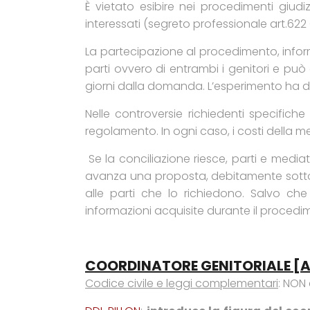
È vietato esibire nei procedimenti giudi
interessati (segreto professionale art.622 
La partecipazione al procedimento, inform
parti ovvero di entrambi i genitori e può 
giorni dalla domanda. L’esperimento ha d
Nelle controversie richiedenti specific
regolamento. In ogni caso, i costi della m
Se la conciliazione riesce, parti e media
avanza una proposta, debitamente sottosc
alle parti che lo richiedono. Salvo ch
informazioni acquisite durante il procedi
COORDINATORE GENITORIALE [art
Codice civile e leggi complementari
: NON 