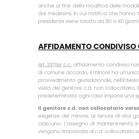
anche al fine della modifica delle modal
dai medesimi, in cui notifica che hanno t
presidente viene ridotto da 90 a 40 giorni 
AFFIDAMENTO CONDIVISO CO
Art. 337ter c.c.:
affidamento condiviso non s
di comune accordo, il minore ha un’unica r
provvedimento giurisdizionale, nell’intere
visita del genitore c.d. non collocatario,
predeterminata: ogni caso impone una spe
Il genitore c.d. non collocatario ve
esigenze del minore, al tenore di vita
ciascuno. L’assegno di mantenimento iner
vengono rimborsate al c.d. collocatario s