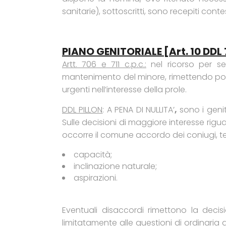
sanitarie), sottoscritti, sono recepiti co
PIANO GENITORIALE [art. 10 DDL
Artt. 706 e 711 c.p.c.:
nel ricorso per se
mantenimento del minore, rimettendo poi a
urgenti nell’interesse della prole.
DDL PILLON
: A PENA DI NULLITA’
,
sono i geni
Sulle decisioni di maggiore interesse riguar
occorre il comune accordo dei coniugi, t
capacità;
inclinazione naturale;
aspirazioni.
Eventuali disaccordi rimettono la decis
limitatamente alle questioni di ordinari