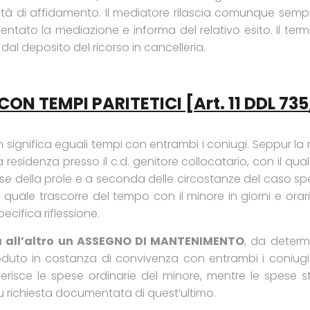
ità di affidamento. Il mediatore rilascia comunque sempre
entato la mediazione e informa del relativo esito. Il term
dal deposito del ricorso in cancelleria.
N TEMPI PARITETICI [art. 11 DDL 735
ignifica eguali tempi con entrambi i coniugi. Seppur la 
esidenza presso il c.d. genitore collocatario, con il qua
sse della prole e a seconda delle circostanze del caso speci
 il quale trascorre del tempo con il minore in giorni e orar
cifica riflessione.
rsa all’altro un ASSEGNO DI MANTENIMENTO
, da determi
 goduto in costanza di convivenza con entrambi i coniu
isce le spese ordinarie del minore, mentre le spese str
u richiesta documentata di quest’ultimo.