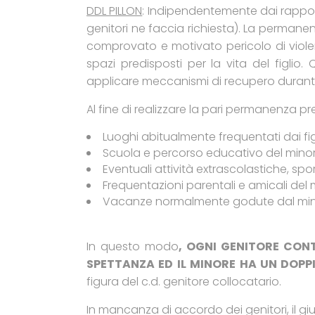
DDL PILLON
: Indipendentemente dai rapporti
genitori ne faccia richiesta). La perman
comprovato e motivato pericolo di violen
spazi predisposti per la vita del figlio
applicare meccanismi di recupero durant
Al fine di realizzare la pari permanenza pr
Luoghi abitualmente frequentati dai figl
Scuola e percorso educativo del minor
Eventuali attività extrascolastiche, spor
Frequentazioni parentali e amicali del 
Vacanze normalmente godute dal min
In questo modo
, OGNI GENITORE CONT
SPETTANZA ED IL MINORE HA UN DOPP
figura del c.d. genitore collocatario.
In mancanza di accordo dei genitori, il giu