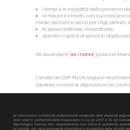
i tempi e le modalità della presenza dei
la misura e il modo con cui ciascuno con
medio dei beni e servizi per i figli, defini
le spese ordinarie, straordinarie;
specifici capitoli di spesa, in applicaz
Gli ascendenti [
es. i nonni
] possono interv
L’analisi del DDP PILLON seguirà nel prossi
familiare nonché le disposizioni nei confro
Le Informazioni sull’attività professionale contenute nella presente pagina
sono rese in conformità delle disposizioni di cui gli art.17 e 35 del Codice
Deontologico Forense. Non rappresentano una forma di pubblicità palese
od occulta, ma sono puramente informative e divulgative delle attività dei