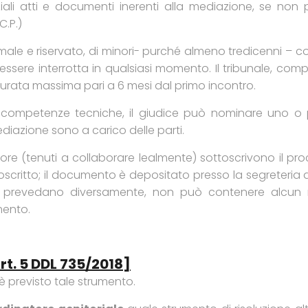
ziali atti e documenti inerenti alla mediazione, se non
C.P.)
ale e riservato, di minori- purché almeno tredicenni – co
essere interrotta in qualsiasi momento. Il tribunale, compe
urata massima pari a 6 mesi dal primo incontro.
he competenze tecniche, il giudice può nominare uno o p
ediazione sono a carico delle parti.
tore (tenuti a collaborare lealmente) sottoscrivono il pro
ritto; il documento è depositato presso la segreteria de
e prevedano diversamente, non può contenere alcun rif
mento.
. 5 DDL 735/2018]
è previsto tale strumento.