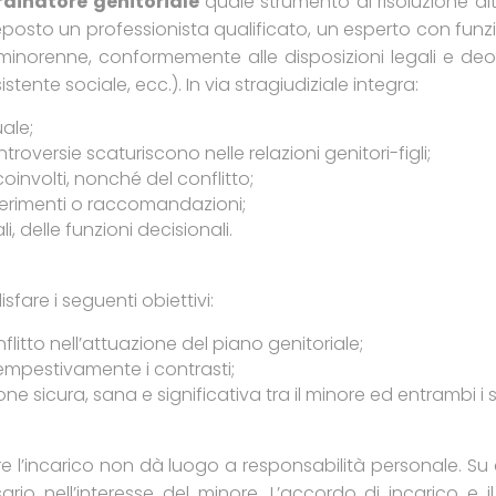
rdinatore genitoriale
quale strumento di risoluzione alt
eposto un professionista qualificato, un esperto con fun
e minorenne, conformemente alle disposizioni legali e de
tente sociale, ecc.). In via stragiudiziale integra:
uale;
ntroversie scaturiscono nelle relazioni genitori-figli;
oinvolti, nonché del conflitto;
gerimenti o raccomandazioni;
, delle funzioni decisionali.
sfare i seguenti obiettivi:
onflitto nell’attuazione del piano genitoriale;
empestivamente i contrasti;
 sicura, sana e significativa tra il minore ed entrambi i s
re l’incarico non dà luogo a responsabilità personale. Su es
rio nell’interesse del minore. L’accordo di incarico e i