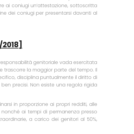
 ai coniugi un’attestazione, sottoscritta
ine dei coniugi per presentarsi davanti al
/2018]
responsabilità genitoriale vada esercitata
le trascorre la maggior parte del tempo. Il
fico, disciplina puntualmente il diritto di
i ben precisi. Non esiste una regola rigida
narsi in proporzione ai propri redditi, alle
gi nonché ai tempi di permanenza presso
aordinarie, a carico dei genitori al 50%,