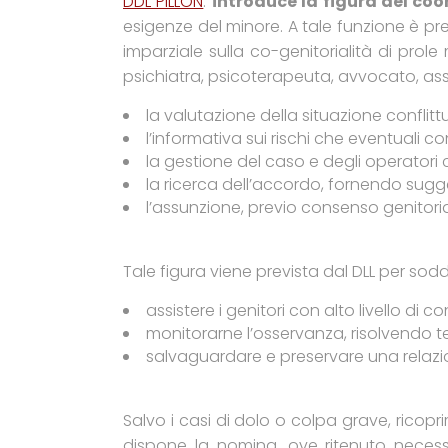
DDL PILLON
:
introduce la figura del coo
esigenze del minore. A tale funzione è pr
imparziale sulla co-genitorialità di prol
psichiatra, psicoterapeuta, avvocato, assis
la valutazione della situazione conflitt
l’informativa sui rischi che eventuali co
la gestione del caso e degli operatori c
la ricerca dell’accordo, fornendo sug
l’assunzione, previo consenso genitoriali
Tale figura viene prevista dal DLL per soddi
assistere i genitori con alto livello di c
monitorarne l’osservanza, risolvendo t
salvaguardare e preservare una relazione
Salvo i casi di dolo o colpa grave, ricopri
dispone la nomina, ove ritenuto necessa