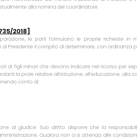
ntestualmente alla nomina del coordinatore.
 735/2018]
parazione, le parti formulano le proprie richieste in
l Presidente il compito di determinare, con ordinanza pr
tori di figli minori che devono indicare nel ricorso per s
danti la prole relative all’istruzione, all’educazione, alla s
enendo conto di:
ione al giudice. Suo diritto disporre che la responsab
a amministrazione. Qualora non ci si attenga alle condizi