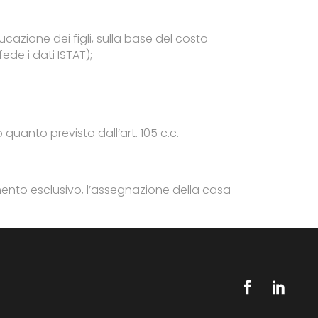
ucazione dei figli, sulla base del costo
ede i dati ISTAT);
quanto previsto dall’art. 105 c.c.
damento esclusivo, l’assegnazione della casa