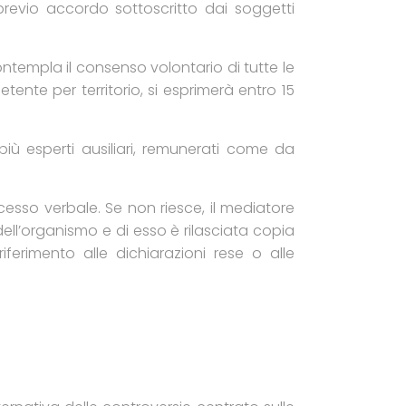
 previo accordo sottoscritto dai soggetti
ntempla il consenso volontario di tutte le
tente per territorio, si esprimerà entro 15
iù esperti ausiliari, remunerati come da
cesso verbale. Se non riesce, il mediatore
ll’organismo e di esso è rilasciata copia
erimento alle dichiarazioni rese o alle