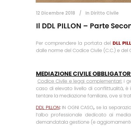
12 Dicembre 2018
In
Diritto Civile
Il DDL PILLON – Parte Seco
Per comprendere la portata del
DLL PIL
dalle norme del Codice Civile (C.C.) e del C
MEDIAZIONE CIVILE OBBLIGATORIA
Codice Civile e leggi complementari:
i g
caso di elevato livello di conflittualità,
tentare la mediazione familiare, ove si tratt
DDL PILLON
:
IN OGNI CASO
,
se la separazion
l’albo professionale dedicato ai mediator
demandatala gestione (e aggiornamento a