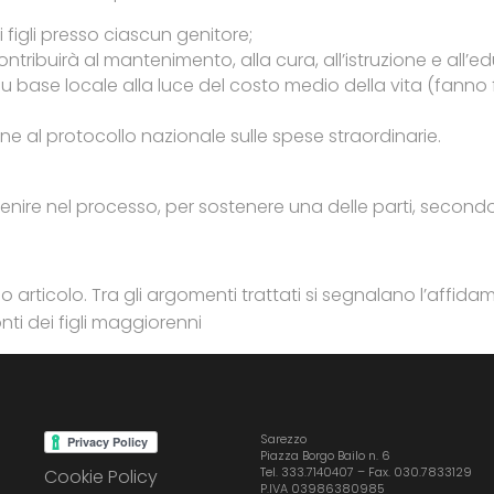
 figli presso ciascun genitore;
tribuirà al mantenimento, alla cura, all’istruzione e all’ed
to su base locale alla luce del costo medio della vita (fanno f
ione al protocollo nazionale sulle spese straordinarie.
enire nel processo, per sostenere una delle parti, secondo 
mo articolo. Tra gli argomenti trattati si segnalano l’affi
nti dei figli maggiorenni
Sarezzo
Piazza Borgo Bailo n. 6
Tel. 333.7140407 – Fax. 030.7833129
Cookie Policy
P.IVA 03986380985