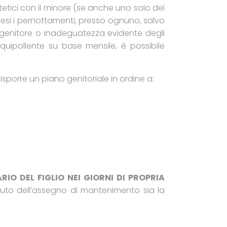
itetici con il minore (se anche uno solo dei
esi i pernottamenti, presso ognuno, salvo
n genitore o inadeguatezza evidente degli
equipollente su base mensile, è possibile
isporre un piano genitoriale in ordine a:
O DEL FIGLIO NEI GIORNI DI PROPRIA
tuto dell’assegno di mantenimento sia la