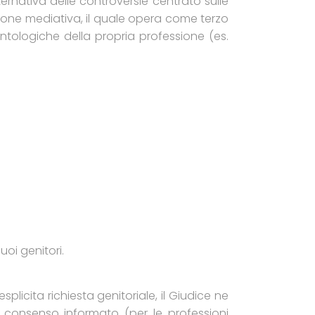
ernativa delle controversie centrato sulle
zione mediativa, il quale opera come terzo
ontologiche della propria professione (es.
uoi genitori.
plicita richiesta genitoriale, il Giudice ne
l consenso informato (per le professioni