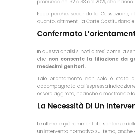
pronunce nn. 32 e 33 del 2021, che hanno 
Ecco perché, secondo la Cassazione, i li
quanto, altrimenti, la Corte Costituziona
Confermato L’orientament
In questa analisi si noti altresì come la 
che
non consente la filiazione da ge
medesimi genitori.
Tale orientamento non solo è stato c
accompagnato dall’espressa indicazione d
essere aggirato, neanche dimostrando la 
La Necessità Di Un Interven
Le ultime e già rammentate sentenze dell
un intervento normativo sul tema, anche al