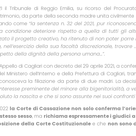
il Tribunale di Reggio Emilia, su ricorso del Procurat
atrimonio, da parte della seconda madre unita civilmente
ntando come “
la sentenza n. 32 del 2021, pur riconoscen
ondizione deteriore rispetto a quella di tutti gli altr
to il progetto creativo, ha ritenuto di non poter porre 
nell’esercizio della sua facoltà discrezionale, trovare 
rispetto della dignità della persona umana…”.
 Appello di Cagliari con decreto del 29 aprile 2021, a co
el Ministero dell’Interno e della Prefettura di Cagliari, t
iconosceva la filiazione da parte di due madri. La decis
interesse preminente del minore alla bigenitorialità, a 
uto la nascita e che si sono assunte nei suoi confronti 
2022
la Corte di Cassazione non solo conferma l’orie
 stesso sesso
, ma
richiama espressamente i giudici a 
osizione della Corte Costituzionale
e che
non sono 