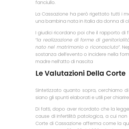
fanciullo.
La Cassazione ha però rigettato tutti i m
una bambina nata in Italia da donna di ci
I giudici ricordano poi che il rapporto d
“
la realizzazione di forme di genitoriali
nato nel matrimonio o riconosciuto
”. N
sostanza dell’evento o incidere nella fo
madre nell’atto di nascita
Le Valutazioni Della Corte
Sintetizzato quanto sopra, cerchiamo di
siano gli spunti elaborati e utili per chiar
Di fatti, dopo aver ricordato che la legg
cause di infertilità patologica, a cui non
Corte di Cassazione afferma come la quest