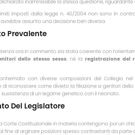
dichiarato inammissibile la stessa questione, riguardante
miti imposti dalla legge n. 40/2004 non sono in contrast
le avrebbe assunto una decisione ben diversa.
o Prevalente
sentenza ora in commento sia stata coerente con l’orienta
nitori dello stesso sesso
, né la
registrazione del 
onfermato con diverse composizioni del Collegio nel 
i riconoscere come divieto la filiazione a genitori dell
sussistenza di un legame genetico con il neonato.
to Del Legislatore
a Corte Costituzionale in materia contengono poi un chiar
 fine di arginare posizioni spesso contrastanti da parte de