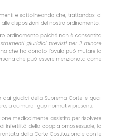
amenti e sottolineando che, trattandosi di
alle disposizioni del nostro ordinamento.
nostro ordinamento poiché non è consentita
trumenti giuridici previsti per il minore
onna che ha donato l’ovulo può mutare la
la persona che può essere menzionata come
 dai giudici della Suprema Corte e quali
tore, a colmare i gap normativi presenti.
zione medicalmente assistita per risolvere
di infertilità della coppia omosessuale, la
frontata dalla Corte Costituzionale con le