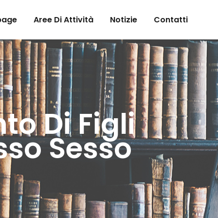
page
Aree Di Attività
Notizie
Contatti
o Di Figli
esso Sesso