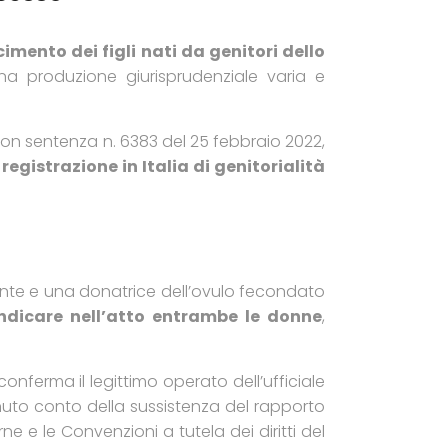
imento dei figli nati da genitori dello
a produzione giurisprudenziale varia e
, con sentenza n. 6383 del 25 febbraio 2022,
egistrazione in Italia di genitorialità
nte e una donatrice dell’ovulo fecondato
 indicare nell’atto entrambe le donne
,
onferma il legittimo operato dell’ufficiale
nuto conto della sussistenza del rapporto
 e le Convenzioni a tutela dei diritti del