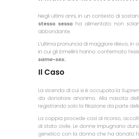
Negli ultimi anni, in un contesto di sostanz
stesso sesso
ha alimentato non solam
abbondante.
L’ultima pronuncia di maggiore rilievo, in 
in cui gli Ermellini hanno confermato l’es
same-sex
.
Il Caso
La vicenda di cui si è occupata la Supr
da donatore anonimo. Alla nascita della
registrando solo la filiazione da parte dell
La coppia procede così al ricorso, accolto
di stato civile. Le donne impugnano dunq
genetico con la donna che ha donato l’ovu