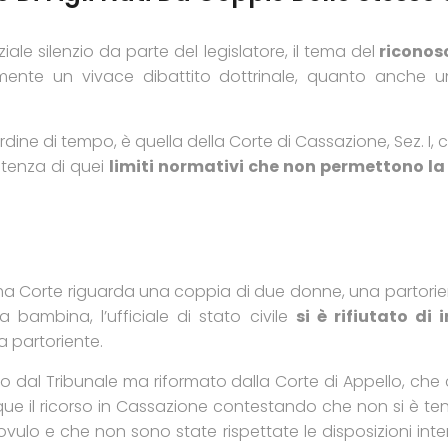
iale silenzio da parte del legislatore, il tema del
riconosc
ente un vivace dibattito dottrinale, quanto anche un
ordine di tempo, è quella della Corte di Cassazione, Sez. I
istenza di quei
limiti normativi che non permettono la r
ema Corte riguarda una coppia di due donne, una partorie
 bambina, l’ufficiale di stato civile
si è rifiutato di
a partoriente.
 dal Tribunale ma riformato dalla Corte di Appello, che c
ue il ricorso in Cassazione contestando che non si è te
lo e che non sono state rispettate le disposizioni interne