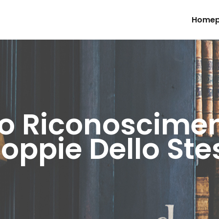
Home
o Riconosciment
oppie Dello St