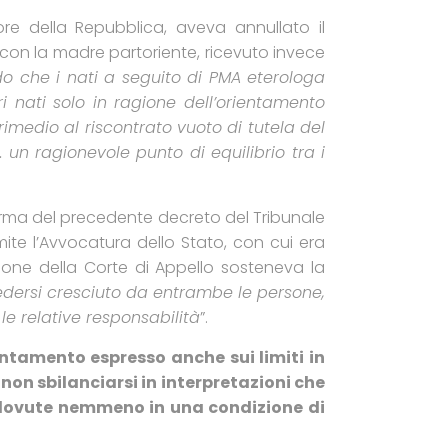
ore della Repubblica, aveva annullato il
 con la madre partoriente, ricevuto invece
do che i nati a seguito di PMA eterologa
i nati solo in ragione dell’orientamento
rimedio al riscontrato vuoto di tutela del
… un ragionevole punto di equilibrio tra i
nferma del precedente decreto del Tribunale
ramite l’Avvocatura dello Stato, con cui era
ione della Corte di Appello sosteneva la
vedersi cresciuto da entrambe le persone,
le relative responsabilità
”.
ntamento espresso anche sui limiti in
non sbilanciarsi in interpretazioni che
dovute nemmeno in una condizione di