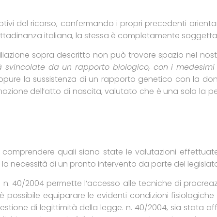
otivi del ricorso, confermando i propri precedenti orient
ttadinanza italiana, la stessa è completamente soggetta 
i filiazione sopra descritto non può trovare spazio nel 
tà svincolate da un rapporto biologico, con i medesimi s
eppure la sussistenza di un rapporto genetico con la d
rmazione dell’atto di nascita, valutato che è una sola 
 comprendere quali siano state le valutazioni effettuate
ire la necessità di un pronto intervento da parte del legisla
e n. 40/2004 permette l’accesso alle tecniche di procrea
 è possibile equiparare le evidenti condizioni fisiologiche 
ione di legittimità della legge. n. 40/2004, sia stata af