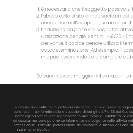
è necessario che il soggetto passivo si t
l’abuso dello stato di incapacità in cui
condizione dell’incapace, se ne approfit
l’induzione da parte del soggetto attivo 
Cassazione penale, Sent. n. 1419/2014) ha
derivante. Il codice penale utilizza il te
autodeterminazione. Ad esempio, il toss
ma può essere indotto a compiere atti 
Se vuoi ricevere maggiori informazioni o
Le Informazioni sull’attività professionale contenute nella presente pagina
sono rese in conformità delle disposizioni di cui gli art.17 e 35 del Codice
Deontologico Forense. Non rappresentano una forma di pubblicità palese
od occulta, ma sono puramente informative e divulgative delle attività dei
professionisti. L’attività professionale dell’avvocato è un’obbligazione di
mezzi e non di risultati.