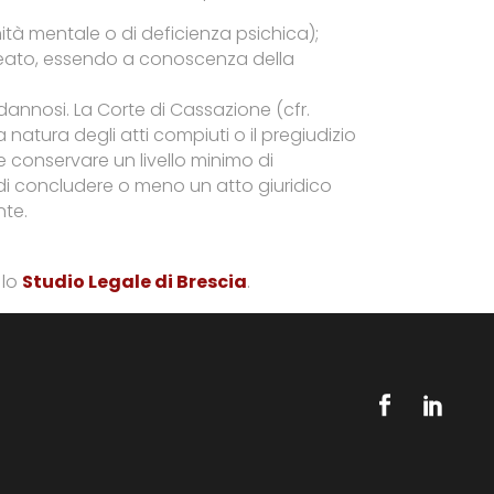
mità mentale o di deficienza psichica);
l reato, essendo a conoscenza della
 dannosi. La Corte di Cassazione (cfr.
 natura degli atti compiuti o il pregiudizio
ve conservare un livello minimo di
 di concludere o meno un atto giuridico
nte.
 lo
Studio Legale di Brescia
.