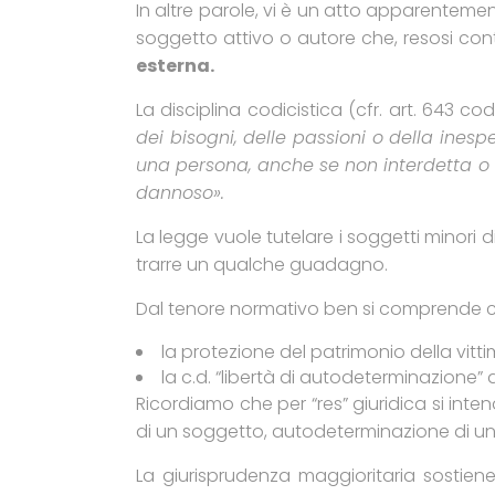
In altre parole, vi è un atto apparentemen
soggetto attivo o autore che, resosi cont
esterna.
La disciplina codicistica (cfr. art. 643 c
dei bisogni, delle passioni o della ines
una persona, anche se non interdetta o in
dannoso».
La legge vuole tutelare i soggetti minori
trarre un qualche guadagno.
Dal tenore normativo ben si comprende ch
la protezione del patrimonio della vit
la c.d. “libertà di autodeterminazione”
Ricordiamo che per “res” giuridica si inte
di un soggetto, autodeterminazione di un
La giurisprudenza maggioritaria sostiene 