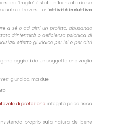
persona “fragile” è stata influenzata da un
abusato attraverso un’
attività induttiva
re a sé o ad altri un profitto, abusando
tato d’infermità o deficienza psichica di
iasi effetto giuridico per lei o per altri
vengono aggirati da un soggetto che voglia
“
res
” giuridica, ma due:
to;
itevole di protezione
: integrità psico fisica
, insistendo proprio sulla natura del bene