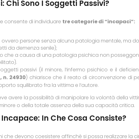
: Chi Sono I Soggetti Passivi?
e consente di individuare
tre categorie di “incapaci”:
a, ovvero persone senza alcuna patologia mentale, ma dot
fetti da demenza senile);
oro che a causa di una patologia psichica non posseggono
litato).
ggetti passivi (il minore, l’infermo psichico e il deficie
, n. 24930
) chiarisce che il reato di circonvenzione d
pporto squilibrato fra la vittima e l’autore.
eve avere la possibilità di manipolare la volontà della vi
inore o della totale assenza della sua capacità critica.
 Incapace: In Che Cosa Consiste?
i che devono coesistere affinchè si possa realizzare la 