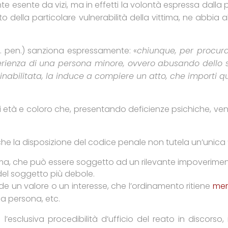
te esente da vizi, ma in effetti la volontà espressa dalla 
o della particolare vulnerabilità della vittima, ne abbia 
od. pen.) sanziona espressamente: «
chiunque, per procura
perienza di una persona minore, ovvero abusando dello s
abilitata, la induce a compiere un atto, che importi quals
 di età e coloro che, presentando deficienze psichiche, 
e la disposizione del codice penale non tutela un’unica 
tima, che può essere soggetto ad un rilevante impoverimen
 del soggetto più debole.
nde un valore o un interesse, che l’ordinamento ritiene
mer
a persona, etc.
l’esclusiva procedibilità d’ufficio del reato in discorso