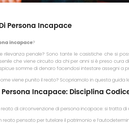
 Di Persona Incapace
sona incapace
?
evanza penale? Sono tante le casistiche che si posso
ile che viene circuito da chi per anni si è preso cura di
 cospicue somme di denaro facendosi intestare assegni a 
ome viene punito il reato? Scopriamolo in questa guida l
i Persona Incapace: Disciplina Codic
il reato di circonvenzione di persona incapace: si tratta di
 reato pensato per tutelare il patrimonio e l’autodetermina