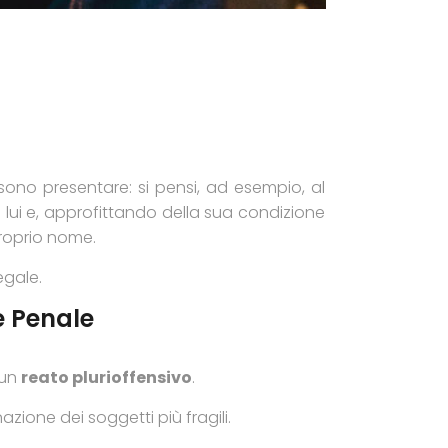
no presentare: si pensi, ad esempio, al
 lui e, approfittando della sua condizione
proprio nome.
egale.
e Penale
 un
reato plurioffensivo
.
zione dei soggetti più fragili.