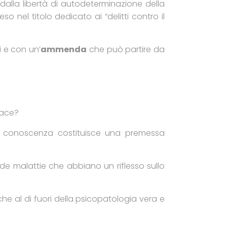
alla libertà di autodeterminazione della
so nel titolo dedicato ai “delitti contro il
 e con un’
ammenda
che può partire da
pace?
cui conoscenza costituisce una premessa
e malattie che abbiano un riflesso sullo
iche al di fuori della psico­patologia vera e