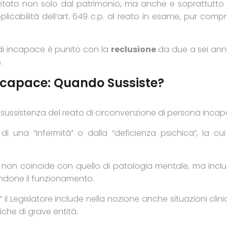
entato non solo dal patrimonio, ma anche e soprattutto d
plicabilità dell’art. 649 c.p. al reato in esame, pur compre
di incapace è punito con la
reclusione
da due a sei anni
.
ncapace: Quando Sussiste?
 sussistenza del reato di circonvenzione di persona inca
 di una “infermità” o dalla “deficienza psichica”, la 
on coincide con quello di patologia mentale, ma includ
andone il funzionamento.
” il Legislatore include nella nozione anche situazioni clin
iche di grave entità.