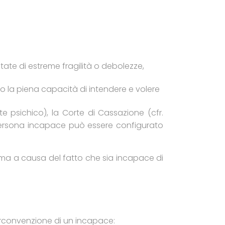
ate di estreme fragilità o debolezze,
 la piena capacità di intendere e volere
nte psichico), la Corte di Cassazione (cfr.
i persona incapace può essere configurato
ttima a causa del fatto che sia incapace di
circonvenzione di un incapace: