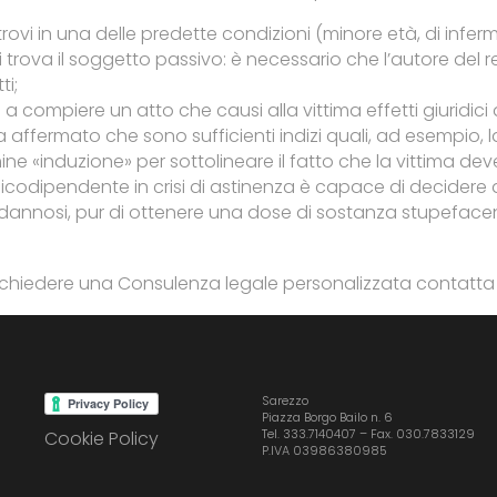
rovi in una delle predette condizioni (minore età, di infer
 si trova il soggetto passivo: è necessario che l’autore de
ti;
a compiere un atto che causi alla vittima effetti giuridici
 affermato che sono sufficienti indizi quali, ad esempio, la
rmine «induzione» per sottolineare il fatto che la vittima de
icodipendente in crisi di astinenza è capace di decidere
dannosi, pur di ottenere una dose di sostanza stupeface
 richiedere una Consulenza legale personalizzata contatta
Sarezzo
Piazza Borgo Bailo n. 6
Tel. 333.7140407 – Fax. 030.7833129
Cookie Policy
P.IVA 03986380985