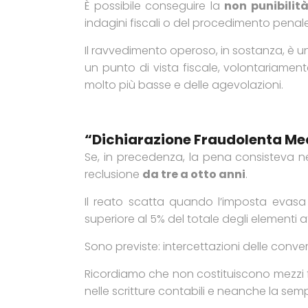
È possibile conseguire la
non punibilit
indagini fiscali o del procedimento penale
Il ravvedimento operoso, in sostanza, è u
un punto di vista fiscale, volontariamente
molto più basse e delle agevolazioni.
“Dichiarazione Fraudolenta Medi
Se, in precedenza, la pena consisteva ne
reclusione
da tre a otto anni
.
Il reato scatta quando l’imposta evas
superiore al 5% del totale degli elementi a
Sono previste: intercettazioni delle conve
Ricordiamo che non costituiscono mezzi fra
nelle scritture contabili e neanche la sempl