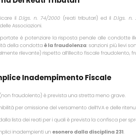
a Dei Reati Tributari
icare il
D.lgs. n. 74/2000
(reati tributari) ed il
D.lgs. n.
delle Associazioni.
apportate è potenziare la risposta penale alle condotte i
ità della condotta
è la fraudolenza
: sanzioni più lievi 
mente rilevante) rispetto all’illecito fiscale fraudolento, 
Semplice Inadempimento Fiscale
(non fraudolento) è prevista una stretta meno grave.
bilità per omissione del versamento dell’IVA e delle ritenu
lla lista dei reati per i quali è prevista la confisca per sp
emplici inadempienti un
esonero dalla disciplina 231
.