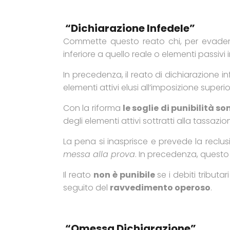
“Dichiarazione Infedele”
Commette questo reato chi, per evadere l
inferiore a quello reale o elementi passivi i
In precedenza, il reato di dichiarazione 
elementi attivi elusi all’imposizione superi
Con la riforma
le soglie di punibilità s
degli elementi attivi sottratti alla tassazio
La pena si inasprisce e prevede la recl
messa alla prova
. In precedenza, questo
Il reato
non è punibile
se i debiti tribut
seguito del
ravvedimento operoso
.
“Omessa Dichiarazione”