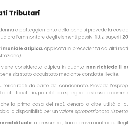
ti Tributari
 condanna o patteggiamento della pena si prevede la cosid
ualora l’ammontare degli elementi passivi fittizi superi i
20
rimoniale atipica
, applicata in precedenza ad altri reati
trazione).
e viene considerata atipica in quanto
non richiede il n
 bene sia stato acquistato mediante condotte illecite.
lteriori reati da parte del condannato. Prevede l’esprop
 reato tributario, potrebbero spingere lo stesso a commett
che la prima casa del reo), denaro o altre utilità di cui
 abbia la disponibilità per un
valore sproporzionato rispetto
one reddituale
fa presumere, fino a prova contraria, l’illeg