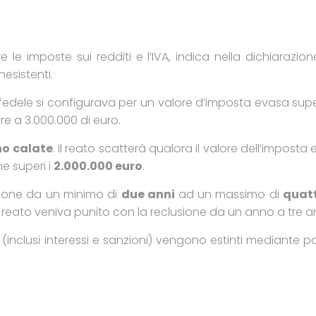
e imposte sui redditi e l’IVA, indica nella dichiarazio
nesistenti.
infedele si configurava per un valore d’imposta evasa supe
ore a 3.000.000 di euro.
ono calate
. Il reato scatterà qualora il valore dell’imposta
ne superi i
2.000.000 euro
.
usione da un minimo di
due anni
ad un massimo di
quatt
 reato veniva punito con la reclusione da un anno a tre an
ari (inclusi interessi e sanzioni) vengono estinti mediante