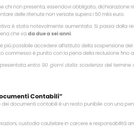
 chi non presenta, essendovi obbligato, dichiarazione rela
tare delle ritenute non versate supera i 50 mila euro.
entiva è stata notevolmente aumentata. Si passa dalla re
 pena che va
da due a sei anni
.
è più possibile accedere all’istituto della sospensione 
ato commesso è punito con la pena della reclusione fino a
e presentata
entro 90 giorni dalla scadenza
del termine 
ocumenti Contabili”
e dei documenti contabili è un reato punibile con una pe
rsazioni, custodia cautelare in carcere e responsabilità am