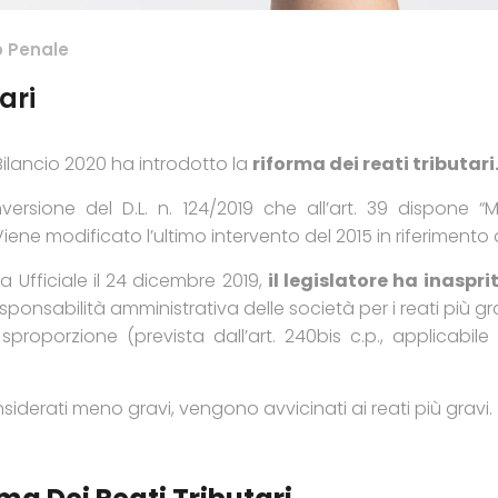
to Penale
ari
Bilancio 2020 ha introdotto la
riforma dei reati tributari
versione del D.L. n. 124/2019 che all’art. 39 dispone “
iene modificato l’ultimo intervento del 2015 in riferimento al
 Ufficiale il 24 dicembre 2019,
il legislatore ha inaspri
responsabilità amministrativa delle società per i reati più 
proporzione (prevista dall’art. 240bis c.p., applicabile
nsiderati meno gravi, vengono avvicinati ai reati più gravi.