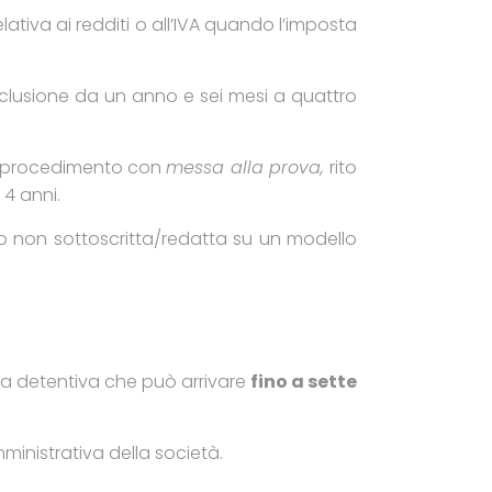
tiva ai redditi o all’IVA quando l’imposta
clusione da un anno e sei mesi a quattro
del procedimento con
messa alla prova,
rito
 4 anni.
o non sottoscritta/redatta su un modello
na detentiva che può arrivare
fino a sette
ministrativa della società.