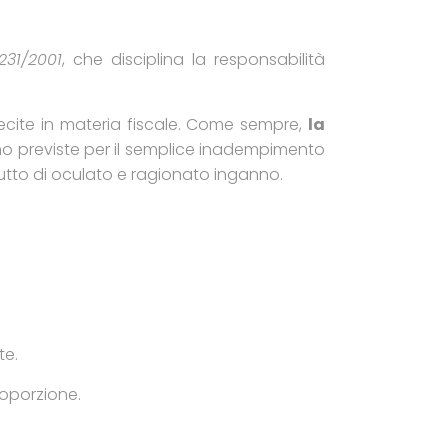
 231/2001
, che disciplina la responsabilità
llecite in materia fiscale. Come sempre,
la
sono previste per il semplice inadempimento
frutto di oculato e ragionato inganno.
te.
roporzione.