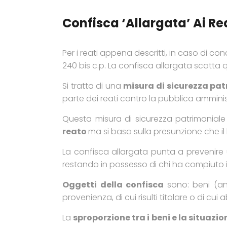
Confisca ‘allargata’ Ai Rea
Per i reati appena descritti, in caso di
240 bis c.p. La confisca allargata scatta q
Si tratta di una
misura di sicurezza pat
parte dei reati contro la pubblica amminis
Questa misura di sicurezza patrimonial
reato
ma si basa sulla presunzione che il
La confisca allargata punta a prevenire u
restando in possesso di chi ha compiuto il
Oggetti della confisca
sono: beni (an
provenienza, di cui risulti titolare o di cui
La
sproporzione tra i beni e la situazi