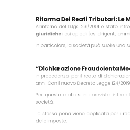
Riforma Dei Reati Tributari: Le 
All’interno del D.lgs. 231/2001 è stato int
giuridiche
i cui apicali [es. dirigenti, a
In particolare, la società può subire una 
“Dichiarazione Fraudolenta Medi
In precedenza, per il reato di dichiarazio
anni. Con il nuovo Decreto Legge 124/2019,
Per questo reato sono previste: intercet
società.
La stessa pena viene applicata per il re
delle imposte.