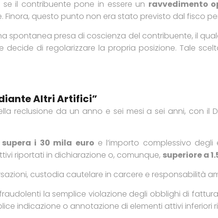
à
se il contribuente pone in essere un
ravvedimento o
. Finora, questo punto non era stato previsto dal fisco pe
na spontanea presa di coscienza del contribuente, il qua
 decide di regolarizzare la propria posizione. Tale scelt
ante Altri Artifici”
lla reclusione da un anno e sei mesi a sei anni, con il D
a
supera i 30 mila euro
e l’importo complessivo degli el
ttivi riportati in dichiarazione o, comunque,
superiore a 1
rsazioni, custodia cautelare in carcere e responsabilità am
udolenti la semplice violazione degli obblighi di fattura
ice indicazione o annotazione di elementi attivi inferiori ris