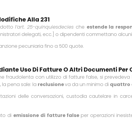
Modifiche Alla 231
rodotto
l’art. 25-quinquiesdecies
che
estende la respon
mministratori delegati, ecc.] o dipendenti commettano alcuni
sanzione pecuniaria fino a 500 quote.
ante Uso Di Fatture O Altri Documenti Per O
ne fraudolenta con utilizzo di fatture false, si prevedev
 la pena sale: la
reclusione
va da un minimo di
quattro
tazioni delle conversazioni, custodia cautelare in carc
ato di
emissione di fatture false
per operazioni inesiste