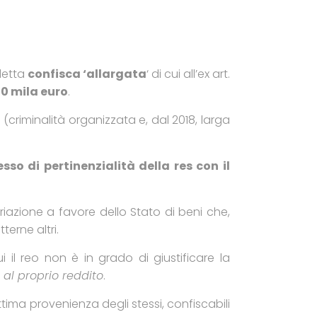
detta
confisca ‘allargata
‘ di cui all’ex art.
0 mila euro
.
 (criminalità organizzata e, dal 2018, larga
esso di pertinenzialità della res con il
riazione a favore dello Stato di beni che,
erne altri.
 il reo non è in grado di giustificare la
 al proprio reddito
.
ittima provenienza degli stessi, confiscabili