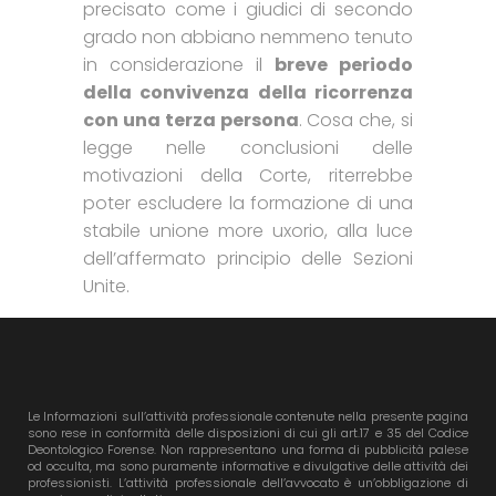
precisato come i giudici di secondo
grado non abbiano nemmeno tenuto
in considerazione il
breve periodo
della convivenza della ricorrenza
con una terza persona
. Cosa che, si
legge nelle conclusioni delle
motivazioni della Corte, riterrebbe
poter escludere la formazione di una
stabile unione more uxorio, alla luce
dell’affermato principio delle Sezioni
Unite.
Le Informazioni sull’attività professionale contenute nella presente pagina
sono rese in conformità delle disposizioni di cui gli art.17 e 35 del Codice
Deontologico Forense. Non rappresentano una forma di pubblicità palese
od occulta, ma sono puramente informative e divulgative delle attività dei
professionisti. L’attività professionale dell’avvocato è un’obbligazione di