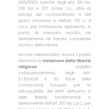
2001/2003, nonché degli artt. 315 bis,
336 bis e 337 octies c.c., oltre ai
principi del contraddittorio e del
giusto processo e dell’art. 132 n. 4
c.p.c., per motivazione apparente, in
punto di mancato ascolto, né
direttamente né tramite consulente
tecnico, della minore.
Ancora, nell’articolato ricorso il padre
denuncia la
violazione della libertà
religiosa
stabilita
costituzionalmente, degli artt.
3,7,8,9,10,19 e 30, 8,9,14 della
Convenzione Europea per la
salvaguardia dei diritti dell’uomo e
delle libertà fondamentali e
ulteriormente dell’art. 337 ter c.p.c., per