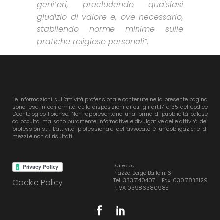
genitori, precludendo qualsiasi
giudizio di valore e, ove necessario,
stabilendo norme minime sulle
pratiche religiose personali”.
Le Informazioni sull’attività professionale contenute nella presente pagina
sono rese in conformità delle disposizioni di cui gli art.17 e 35 del Codice
Deontologico Forense. Non rappresentano una forma di pubblicità palese
od occulta, ma sono puramente informative e divulgative delle attività dei
professionisti. L’attività professionale dell’avvocato è un’obbligazione di
mezzi e non di risultati.
Sarezzo
Piazza Borgo Bailo n. 6
Tel. 333.7140407 – Fax. 030.7833129
Cookie Policy
P.IVA 03986380985