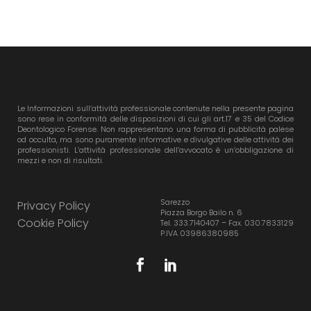
Le Informazioni sull’attività professionale contenute nella presente pagina
sono rese in conformità delle disposizioni di cui gli art.17 e 35 del Codice
Deontologico Forense. Non rappresentano una forma di pubblicità palese
od occulta, ma sono puramente informative e divulgative delle attività dei
professionisti. L’attività professionale dell’avvocato è un’obbligazione di
mezzi e non di risultati.
Sarezzo
Privacy Policy
Piazza Borgo Bailo n. 6
Cookie Policy
Tel. 333.7140407 – Fax. 030.7833129
P.IVA 03986380985