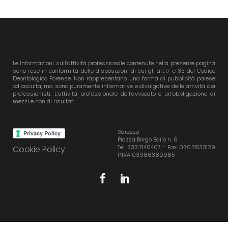
Le Informazioni sull’attività professionale contenute nella presente pagina
sono rese in conformità delle disposizioni di cui gli art.17 e 35 del Codice
Deontologico Forense. Non rappresentano una forma di pubblicità palese
od occulta, ma sono puramente informative e divulgative delle attività dei
professionisti. L’attività professionale dell’avvocato è un’obbligazione di
mezzi e non di risultati.
Sarezzo
Piazza Borgo Bailo n. 6
Tel. 333.7140407 – Fax. 030.7833129
Cookie Policy
P.IVA 03986380985