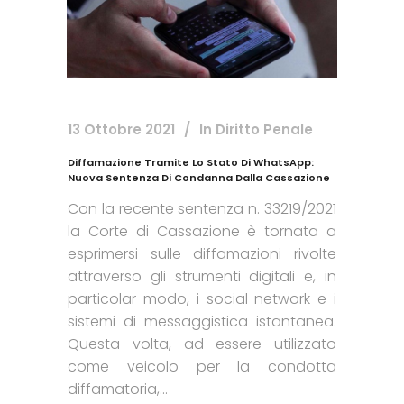
13 Ottobre 2021
In
Diritto Penale
Diffamazione Tramite Lo Stato Di WhatsApp:
Nuova Sentenza Di Condanna Dalla Cassazione
Con la recente sentenza n. 33219/2021
la Corte di Cassazione è tornata a
esprimersi sulle diffamazioni rivolte
attraverso gli strumenti digitali e, in
particolar modo, i social network e i
sistemi di messaggistica istantanea.
Questa volta, ad essere utilizzato
come veicolo per la condotta
diffamatoria,...