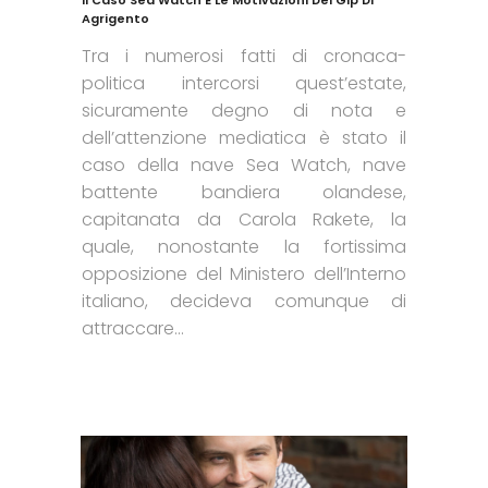
Agrigento
Tra i numerosi fatti di cronaca-
politica intercorsi quest’estate,
sicuramente degno di nota e
dell’attenzione mediatica è stato il
caso della nave Sea Watch, nave
battente bandiera olandese,
capitanata da Carola Rakete, la
quale, nonostante la fortissima
opposizione del Ministero dell’Interno
italiano, decideva comunque di
attraccare...