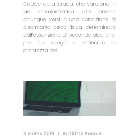
Codice della strada, che sanziona in
via amministrativa e/o penale
chiunque versi in una condizione di
disarmonia psico-fisica, determinata
dall’assunzione di bevande alcoliche,
per cui venga a mancare la
prontezza dei...
6 Marzo 2019
In
Diritto Penale