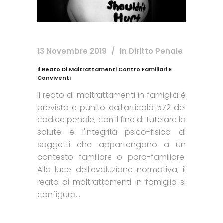
13 Novembre 2019
In
Diritto Penale
Il Reato Di Maltrattamenti Contro Familiari E
Conviventi
Il reato di maltrattamenti in famiglia è
previsto e punito dall'articolo 572 del
codice penale, con il fine di tutelare la
salute e l'integrità psico-fisica di
soggetti che appartengono a un
contesto familiare o para-familiare.
Alla luce dell’evoluzione normativa, il
reato di maltrattamenti in famiglia si
configura...