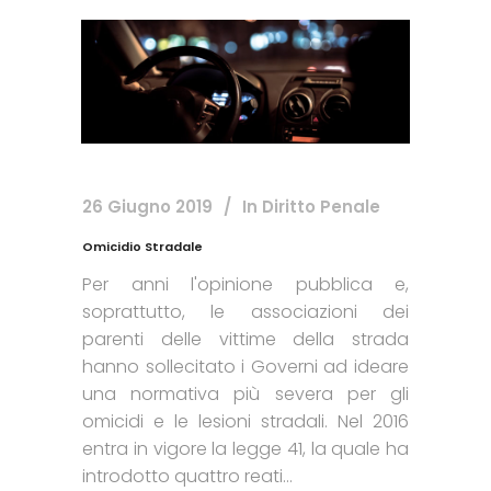
26 Giugno 2019
In
Diritto Penale
Omicidio Stradale
Per anni l'opinione pubblica e,
soprattutto, le associazioni dei
parenti delle vittime della strada
hanno sollecitato i Governi ad ideare
una normativa più severa per gli
omicidi e le lesioni stradali. Nel 2016
entra in vigore la legge 41, la quale ha
introdotto quattro reati...