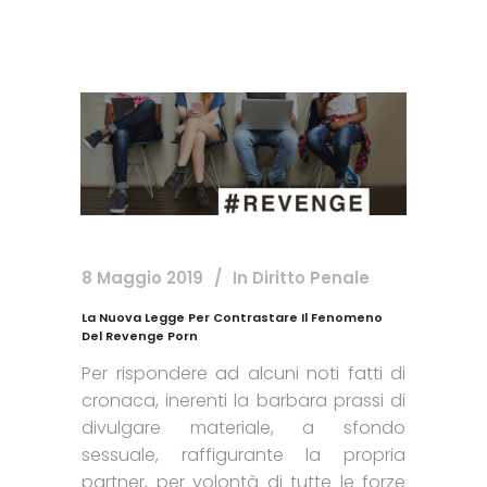
8 Maggio 2019
In
Diritto Penale
La Nuova Legge Per Contrastare Il Fenomeno
Del Revenge Porn
Per rispondere ad alcuni noti fatti di
cronaca, inerenti la barbara prassi di
divulgare materiale, a sfondo
sessuale, raffigurante la propria
partner, per volontà di tutte le forze