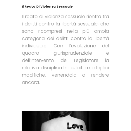
Il Reato Di Violenza Sessuale
Il reato di violenza sessuale rientra tra
i delitti contro la libertà sessuale, che
sono ricompresi nella più ampia
categoria dei delitti contro la libertà
individuale. Con l’evoluzione del
quadro giurisprudenziale e
dell’intervento del Legislatore la
relativa disciplina ha subito molteplici
modifiche, venendola a rendere
ancora...