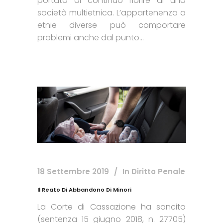
portato al continuo fiorire di una
società multietnica. L’appartenenza a
etnie diverse può comportare
problemi anche dal punto...
18 Settembre 2019
In
Diritto Penale
Il Reato Di Abbandono Di Minori
La Corte di Cassazione ha sancito
(sentenza 15 giugno 2018, n. 27705)