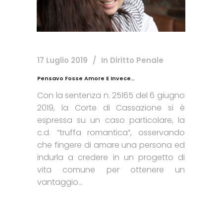
17 Luglio 2019
In
Diritto Penale
Pensavo Fosse Amore E Invece…
Con la sentenza n. 25165 del 6 giugno
2019, la Corte di Cassazione si è
espressa su un caso particolare, la
c.d. “truffa romantica”, osservando
che fingere di amare una persona ed
indurla a credere in un progetto di
vita comune per ottenere un
vantaggio...