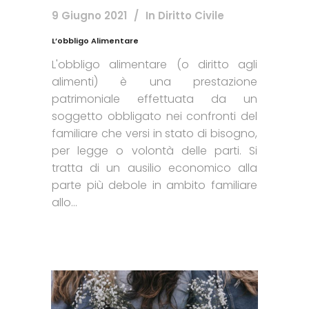
9 Giugno 2021
In
Diritto Civile
L’obbligo Alimentare
L'obbligo alimentare (o diritto agli
alimenti) è una prestazione
patrimoniale effettuata da un
soggetto obbligato nei confronti del
familiare che versi in stato di bisogno,
per legge o volontà delle parti. Si
tratta di un ausilio economico alla
parte più debole in ambito familiare
allo...