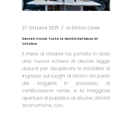
27 Ottobre 2021
In
Diritto Civile
Decreti Covid, Tutte Le Novità Del Mese Di
Ottobre
Il mese di ottobre ha portato in dote
una nuova schiera di decreti legge
assunti per disciplinare le modalità di
ingresso sui luoghi di lavoro da parte
dei soggetti in possesso di
certificazione verde, e la maggiore
apertura al pubblico di alcune attività
economiche, con...