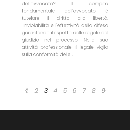
dell'avvocato? Il compito
fondamentale dell'avvocato è
tutelare il diritto alla libertà,
l'inviolabilità e l'effettività della difesa
garantendo il rispetto delle regole del
giudizio nel processo. Nella sua
attività professionale, il legale vigila
sulla conformità delle...
1
2
3
4
5
6
7
8
9