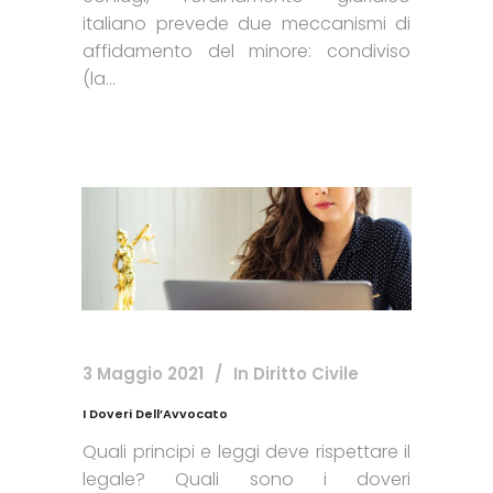
italiano prevede due meccanismi di
affidamento del minore: condiviso
(la...
3 Maggio 2021
In
Diritto Civile
I Doveri Dell’Avvocato
Quali principi e leggi deve rispettare il
legale? Quali sono i doveri