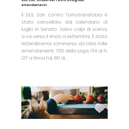
DDL Zan: Analisi Del Testo Integrale,
Emendamenti
Il DDL Zan contro l'omotransfobia è
stato cancellato dal calendario di
luglio in Senato. Salvo colpi di scena,
si va verso il rinvio a settembre. È stato
letteralmente sommerso da oltre mille
emendamenti: 700 della Lega, 134 di Fi,
127 a firma Fdi, 80 di...