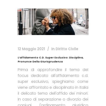
12 Maggio 2021
In
Diritto Civile
L’affidamento C.d. Super Esclusivo: Disciplina,
Pronunce Della Giurisprudenza
Prima di approfondire il tema del
focus dedicato all'affidamento c.d.
super esclusivo, spieghiamo come
viene affrontato e disciplinato in Italia
il delicato tema dell'affido dei minori.
In caso di separazione o divorzio dei
coniugi, l'ordinamento giuridico