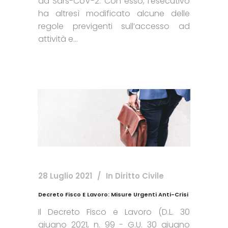
da Sars-CoV-2. Con esso, l’esecutivo
ha altresì modificato alcune delle
regole previgenti sull’accesso ad
attività e...
28 Luglio 2021
In
Diritto Civile
Decreto Fisco E Lavoro: Misure Urgenti Anti-Crisi
Il Decreto Fisco e Lavoro (D.L. 30
giugno 2021, n. 99 - G.U. 30 giugno