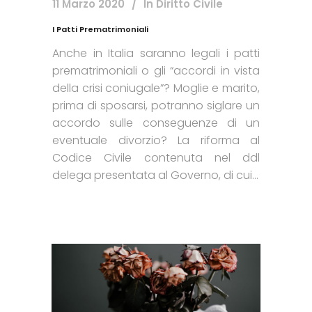
11 Marzo 2020
In
Diritto Civile
I Patti Prematrimoniali
Anche in Italia saranno legali i patti
prematrimoniali o gli “accordi in vista
della crisi coniugale”? Moglie e marito,
prima di sposarsi, potranno siglare un
accordo sulle conseguenze di un
eventuale divorzio? La riforma al
Codice Civile contenuta nel ddl
delega presentata al Governo, di cui...