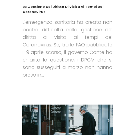
La Gestione Del Diritto Di Visita Ai Tempi Del
Coronavirus
L'emergenza sanitaria ha creato non
poche difficoltà nella gestione del
diritto di visita ai tempi del
Coronavirus. Se, tra le FAQ pubblicate
il 9 aprile scorso, il governo Conte ha
chiarito la questione, i DPCM che si
sono susseguiti a marzo non hanno
preso in...