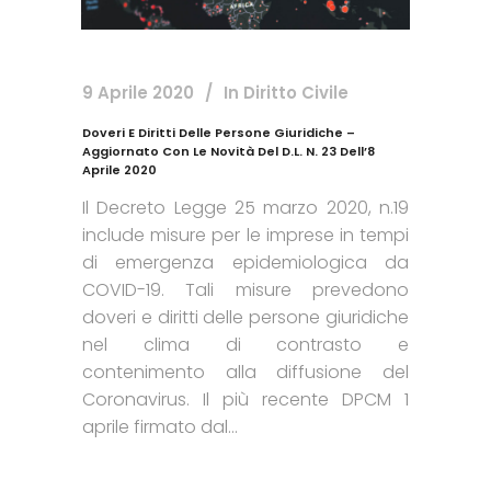
9 Aprile 2020
In
Diritto Civile
Doveri E Diritti Delle Persone Giuridiche –
Aggiornato Con Le Novità Del D.L. N. 23 Dell’8
Aprile 2020
Il Decreto Legge 25 marzo 2020, n.19
include misure per le imprese in tempi
di emergenza epidemiologica da
COVID-19. Tali misure prevedono
doveri e diritti delle persone giuridiche
nel clima di contrasto e
contenimento alla diffusione del
Coronavirus. Il più recente DPCM 1
aprile firmato dal...