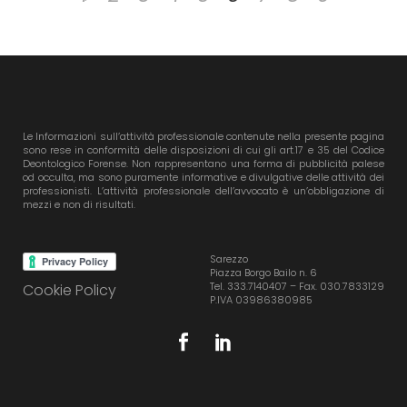
Le Informazioni sull’attività professionale contenute nella presente pagina
sono rese in conformità delle disposizioni di cui gli art.17 e 35 del Codice
Deontologico Forense. Non rappresentano una forma di pubblicità palese
od occulta, ma sono puramente informative e divulgative delle attività dei
professionisti. L’attività professionale dell’avvocato è un’obbligazione di
mezzi e non di risultati.
Sarezzo
Piazza Borgo Bailo n. 6
Tel. 333.7140407 – Fax. 030.7833129
Cookie Policy
P.IVA 03986380985