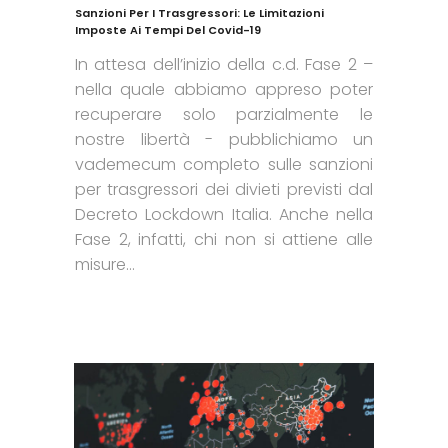
Sanzioni Per I Trasgressori: Le Limitazioni
Imposte Ai Tempi Del Covid-19
In attesa dell’inizio della c.d. Fase 2 –
nella quale abbiamo appreso poter
recuperare solo parzialmente le
nostre libertà - pubblichiamo un
vademecum completo sulle sanzioni
per trasgressori dei divieti previsti dal
Decreto Lockdown Italia. Anche nella
Fase 2, infatti, chi non si attiene alle
misure...